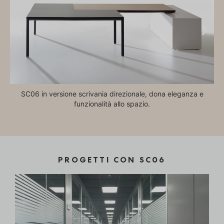
‹
›
L
SC06 in versione scrivania direzionale, dona eleganza e
funzionalità allo spazio.
PROGETTI CON SC06