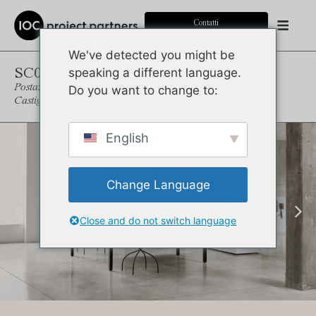
Contatti
We've detected you might be
SC06
speaking a different language.
Postazione di lavoro operativa e direzionale
Do you want to change to:
Castiglia Associati with K. Miksza
English
Change Language
Close and do not switch language