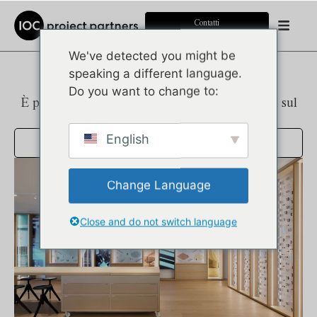
Contatti
We've detected you might be
speaking a different language.
PRESS
Do you want to change to:
È possibile scaricare il Press Kit facendo click sul
pulsante sottostante.
English
Scarica il Press Kit
Change Language
Close and do not switch language