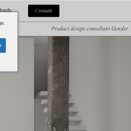
loads
Contatti
ge.
Product design consultant Gensler
e