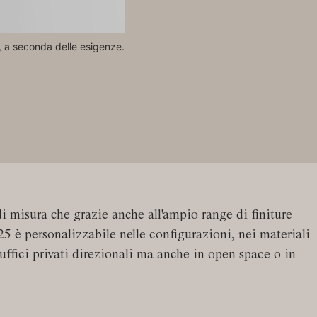
e, a seconda delle esigenze.
I contenitori: possono essere dotati
di misura che grazie anche all'ampio range di finiture
25 è personalizzabile nelle configurazioni, nei materiali
n uffici privati direzionali ma anche in open space o in