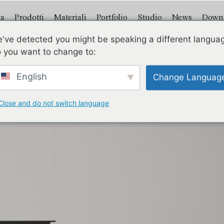
a
Prodotti
Materiali
Portfolio
Studio
News
Down
've detected you might be speaking a different langua
Brera25
 you want to change to:
English
Change Languag
Close and do not switch language