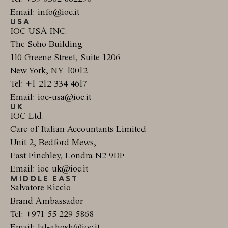
Email: info@ioc.it
USA
IOC USA INC.
The Soho Building
110 Greene Street, Suite 1206
New York, NY 10012
Tel: +1 212 334 4617
Email: ioc-usa@ioc.it
UK
IOC Ltd.
Care of Italian Accountants Limited
Unit 2, Bedford Mews,
East Finchley, Londra N2 9DF
Email: ioc-uk@ioc.it
MIDDLE EAST
Salvatore Riccio
Brand Ambassador
Tel: +971 55 229 5868
Email: lal-ghosh@ioc.it