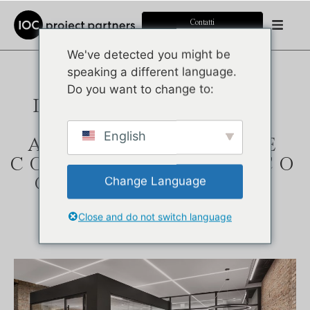
Contatti
We've detected you might be
speaking a different language.
OFFICE PODS
Do you want to change to:
INSONORIZZATE:
FLESSIBILITÀ,
English
ARCHITETTURA E
COMFORT ACUSTICO
Change Language
CON IL SISTEMA
ULTRALIGHT
Close and do not switch language
Pubblicato il:
2 febbraio 2026