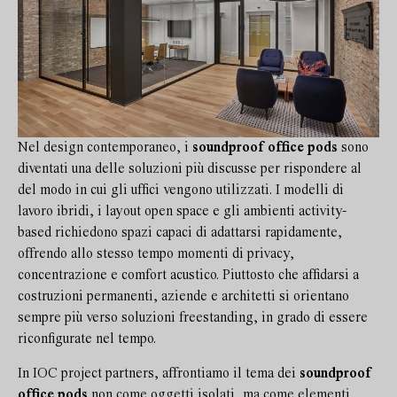
Nel design contemporaneo, i
soundproof office pods
sono
diventati una delle soluzioni più discusse per rispondere al
del modo in cui gli uffici vengono utilizzati. I modelli di
lavoro ibridi, i layout open space e gli ambienti activity-
based richiedono spazi capaci di adattarsi rapidamente,
offrendo allo stesso tempo momenti di privacy,
concentrazione e comfort acustico. Piuttosto che affidarsi a
costruzioni permanenti, aziende e architetti si orientano
sempre più verso soluzioni freestanding, in grado di essere
riconfigurate nel tempo.
In IOC project partners, affrontiamo il tema dei
soundproof
office pods
non come oggetti isolati, ma come elementi