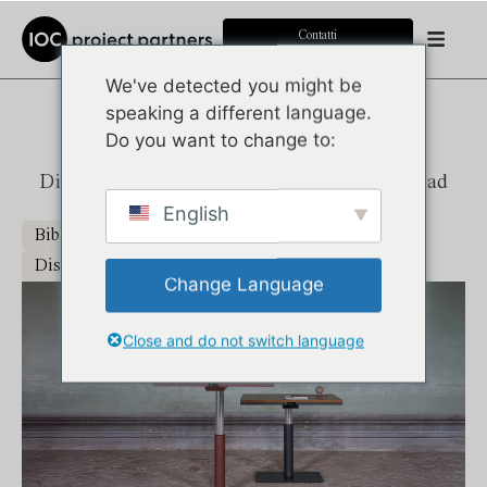
Contatti
We've detected you might be
speaking a different language.
MAGGIOLINA
Do you want to change to:
DOWNLOADS
Di seguito trovate un elenco di tutti i download
disponibili per questo prodotto.
English
Biblioteche Immagini
Disegni tecnici 3D
Disegni tecnici 2D
Cataloghi e brochure
Change Language
Close and do not switch language