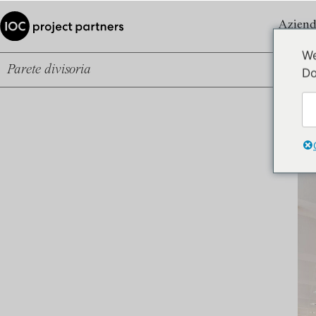
Aziend
We
Parete divisoria
Do