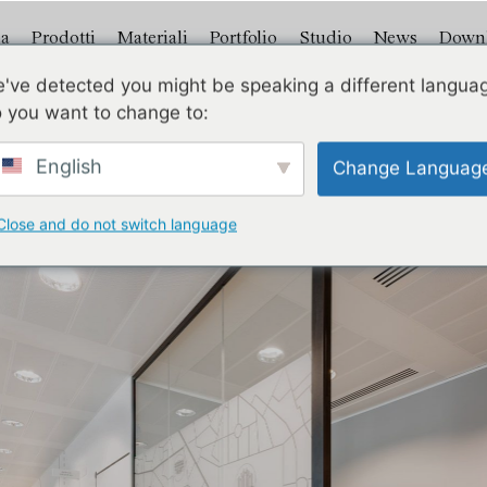
a
Prodotti
Materiali
Portfolio
Studio
News
Down
've detected you might be speaking a different langua
Split
 you want to change to:
English
Change Languag
Close and do not switch language