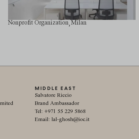
,
Nonprofit Organization
Milan
MIDDLE EAST
Salvatore Riccio
imited
Brand Ambassador
Tel: +971 55 229 5868
F
Email: lal-ghosh@ioc.it