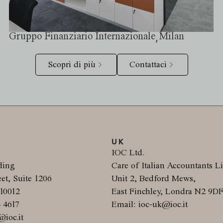
,
Gruppo Finanziario Internazionale
Milan
Scopri di più
Contattaci
UK
.
IOC Ltd.
ding
Care of Italian Accountants L
et, Suite 1206
Unit 2, Bedford Mews,
10012
East Finchley, Londra N2 9D
4 4617
Email: ioc-uk@ioc.it
@ioc.it