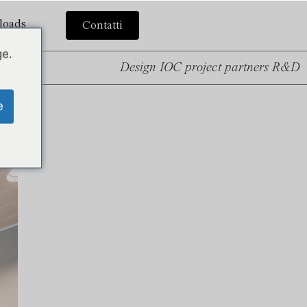
loads
Contatti
ge.
Design IOC project partners R&D
e