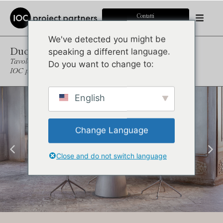
Contatti
We've detected you might be
Duomo
speaking a different language.
Tavolo riunione
Do you want to change to:
IOC project partners R&D
English
Change Language
Close and do not switch language