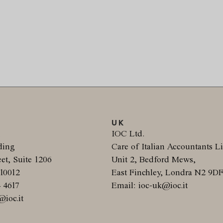
UK
.
IOC Ltd.
ding
Care of Italian Accountants L
et, Suite 1206
Unit 2, Bedford Mews,
10012
East Finchley, Londra N2 9D
4 4617
Email: ioc-uk@ioc.it
@ioc.it