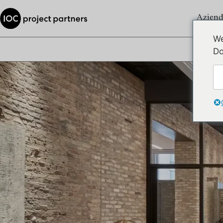
Aziend
We
Do