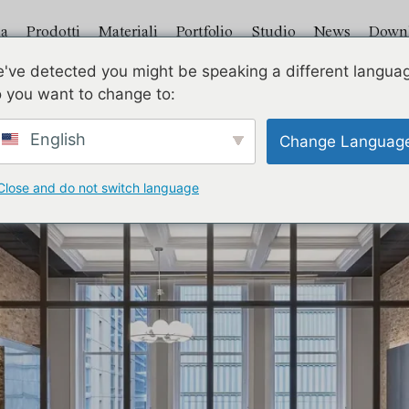
a
Prodotti
Materiali
Portfolio
Studio
News
Down
've detected you might be speaking a different langua
Law Firm
 you want to change to:
English
Change Languag
Close and do not switch language