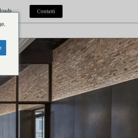
loads
Contatti
ge.
e