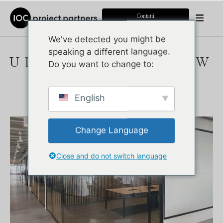
Contatti
We've detected you might be
speaking a different language.
ULTRALIGHT - NEW
Do you want to change to:
YORK
Pubblicato il:
6 ottobre 2025
English
Change Language
Close and do not switch language