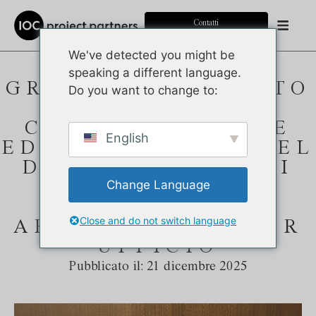
Contatti
We've detected you might be
speaking a different language.
GRAZIE PER QUESTO
Do you want to change to:
ANNO DI
COLLABORAZIONE
English
ED ECCELLENZA NEL
DESIGN DI PARETI
Change Language
DIVISORIE E
SOLUZIONI DI
Close and do not switch language
ARREDAMENTO PER
UFFICIO
Pubblicato il:
21 dicembre 2025