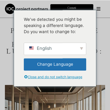
Contatti
We've detected you might be
speaking a different language.
PERCHÉ L'OFFICE
Do you want to change to:
POD STA
RIDEFINENDO IL
English
LUOGO DI LAVORO:
SPAZIO NELLO
Change Language
SPAZIO
Pubblicato il:
13 gennaio 2026
Close and do not switch language