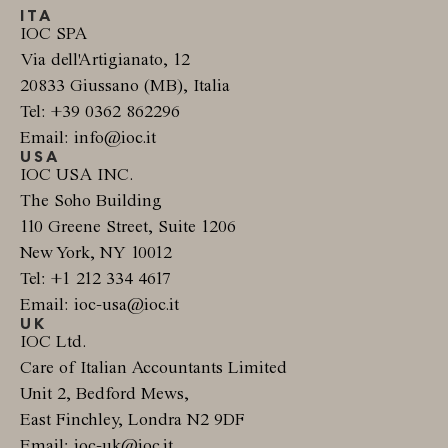
ITA
IOC SPA
Via dell'Artigianato, 12
20833 Giussano (MB), Italia
Tel: +39 0362 862296
Email: info@ioc.it
USA
IOC USA INC.
The Soho Building
110 Greene Street, Suite 1206
New York, NY 10012
Tel: +1 212 334 4617
Email: ioc-usa@ioc.it
UK
IOC Ltd.
Care of Italian Accountants Limited
Unit 2, Bedford Mews,
East Finchley, Londra N2 9DF
Email: ioc-uk@ioc.it