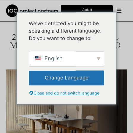
Contatti
We've detected you might be
speaking a different language.
2022 SALONE DEL
Do you want to change to:
MOBILE - MILANO
Pubblicato il:
23 giugno 2022
English
Change Language
Close and do not switch language