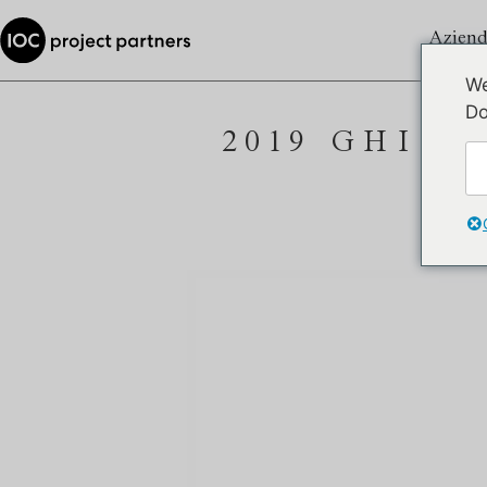
Aziend
We
Do
2019 GHISO