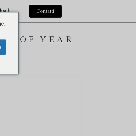
loads
Contatti
ge.
EST OF YEAR
e