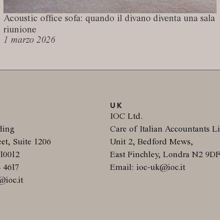
Acoustic office sofa: quando il divano diventa una sala
riunione
1 marzo 2026
UK
.
IOC Ltd.
ding
Care of Italian Accountants L
et, Suite 1206
Unit 2, Bedford Mews,
10012
East Finchley, Londra N2 9D
4 4617
Email: ioc-uk@ioc.it
@ioc.it