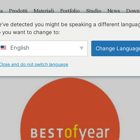
a
Prodotti
Materiali
Portfolio
Studio
News
Down
've detected you might be speaking a different langua
 you want to change to:
LFA FINALISTA AL B
English
Change Languag
AWARDS - NEW YORK
Pubblicato il:
21 aprile 2022
Close and do not switch language