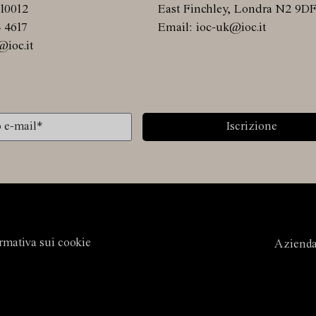
10012
East Finchley, Londra N2 9D
4 4617
Email: ioc-uk@ioc.it
@ioc.it
Iscrizione
rmativa sui cookie
Aziend