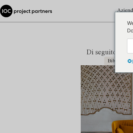
Aziend
We
Do
Di seguito trova
Biblioteche