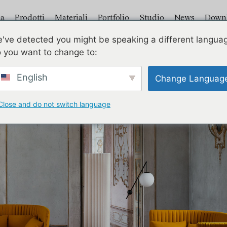
a
Prodotti
Materiali
Portfolio
Studio
News
Down
've detected you might be speaking a different langua
 you want to change to:
GHISOLFA DOWNLOAD
English
Change Languag
te un elenco di tutti i download disponibili per
 Immagini
Close and do not switch language
Disegni tecnici 3D
Scheda tecnica
Catalogh