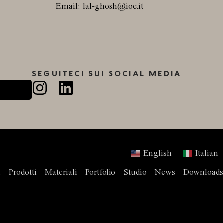
F
Email: lal-ghosh@ioc.it
SEGUITECI SUI SOCIAL MEDIA
English
Italian
a
Prodotti
Materiali
Portfolio
Studio
News
Downloads