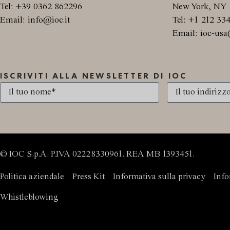
Tel: +39 0362 862296
New York, NY 
Email: info@ioc.it
Tel: +1 212 33
Email: ioc-usa
ISCRIVITI ALLA NEWSLETTER DI IOC
© IOC S.p.A. P.IVA 02228330961. REA MB 1393451.
Politica aziendale
Press Kit
Informativa sulla privacy
Info
Whistleblowing